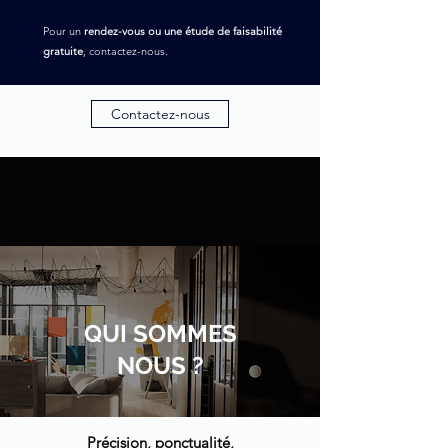
Pour un
rendez-vous ou une étude de faisabilité
gratuite
, contactez-nous.
Contactez-nous
QUI SOMMES
NOUS ?
Précision, ponctualité,